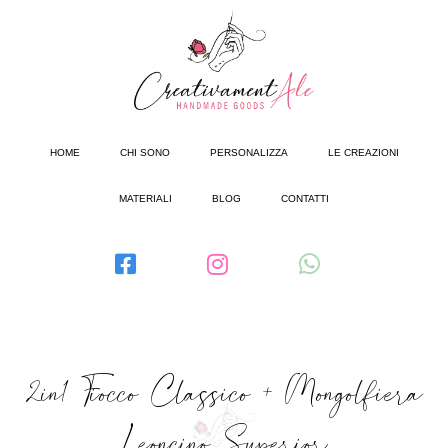
HOME
CHI SONO
PERSONALIZZA
LE CREAZIONI
MATERIALI
BLOG
CONTATTI
2in1 Fiocco Classico + Mongolfiera
Leoncino Superior