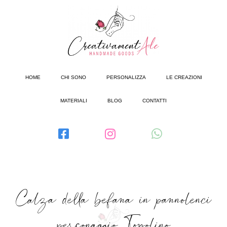
HOME
CHI SONO
PERSONALIZZA
LE CREAZIONI
MATERIALI
BLOG
CONTATTI
Calza della befana in pannolenci
personaggio Topolino