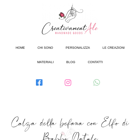
HOME
CHI SONO
PERSONALIZZA
LE CREAZIONI
MATERIALI
BLOG
CONTATTI
Calza della befana con Elfo di
Babbo Natale