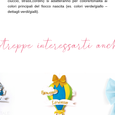
ciuccio, strass,cordini) si adatteranno per colore/tonalità ai
colori principali del fiocco nascita (es. colori verde/giallo –
dettagli verdi/gialli).
treppe interessarti anche