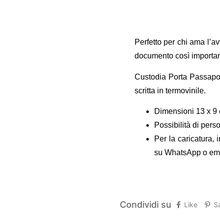
Perfetto per chi ama l’a
documento così importa
Custodia Porta Passaport
scritta in termovinile.
Dimensioni 13 x 9 c
Possibilità di pers
Per la caricatura, 
su WhatsApp o em
Condividi su
Like
S