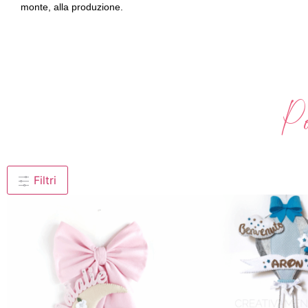
monte, alla produzione.
Po
Filtri