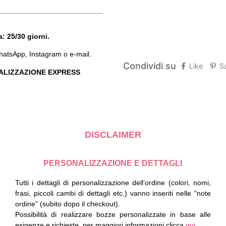
: 25/30 giorni.
WhatsApp, Instagram o e-mail.
Condividi su
Like
S
 REALIZZAZIONE EXPRESS
DISCLAIMER
PERSONALIZZAZIONE E DETTAGLI
Tutti i dettagli di personalizzazione dell’ordine (colori, nomi,
frasi, piccoli cambi di dettagli etc.) vanno inseriti nelle “note
ordine” (subito dopo il checkout).
Possibilità di realizzare bozze personalizzate in base alle
esigenze e richieste, per maggiori informazioni clicca
qui
.