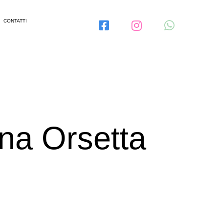
CONTATTI
una Orsetta
r