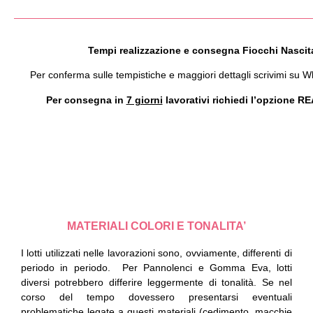
Tempi realizzazione e consegna Fiocchi Nascita
Per conferma sulle tempistiche e maggiori dettagli scrivimi su 
Per consegna in
7 giorni
lavorativi richiedi l’opzione
MATERIALI COLORI E TONALITA’
I lotti utilizzati nelle lavorazioni sono, ovviamente, differenti di
periodo in periodo.
Per Pannolenci e Gomma Eva, lotti
diversi potrebbero differire leggermente di tonalità.
Se nel
corso del tempo dovessero presentarsi eventuali
problematiche legate a questi materiali (cedimento, macchie