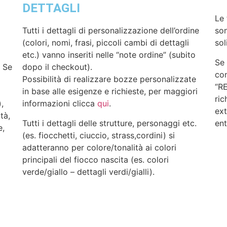
DETTAGLI
Le 
Tutti i dettagli di personalizzazione dell’ordine
son
.
(colori, nomi, frasi, piccoli cambi di dettagli
sol
etc.) vanno inseriti nelle “note ordine” (subito
Se 
.
Se
dopo il checkout).
con
Possibilità di realizzare bozze personalizzate
“R
in base alle esigenze e richieste, per maggiori
ric
,
informazioni clicca
qui
.
ext
tà,
Tutti i dettagli delle strutture, personaggi etc.
ent
e,
(es. fiocchetti, ciuccio, strass,cordini) si
adatteranno per colore/tonalità ai colori
principali del fiocco nascita (es. colori
verde/giallo – dettagli verdi/gialli).