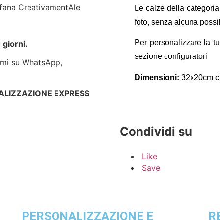
Le calze della categori
foto, senza alcuna possibi
Per personalizzare la t
 giorni.
sezione configuratori
vimi su WhatsApp,
Dimensioni:
32x20cm ci
e REALIZZAZIONE EXPRESS
Condividi su
Like
Save
PERSONALIZZAZIONE E
R