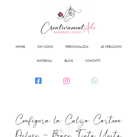
HOME
CHI SONO
PERSONALIZZA
LE CREAZIONI
MATERIALI
BLOG
CONTATTI
Configura la Calza Cartoon
Deluxe – Base Tinta Unita