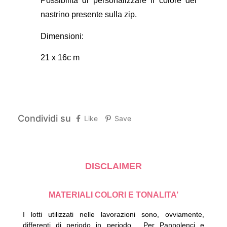
Possibilità di personalizzare il colore del
nastrino presente sulla zip.
Dimensioni:
21 x 16c m
Condividi su
Like
Save
DISCLAIMER
MATERIALI COLORI E TONALITA’
I lotti utilizzati nelle lavorazioni sono, ovviamente,
differenti di periodo in periodo.
Per Pannolenci e