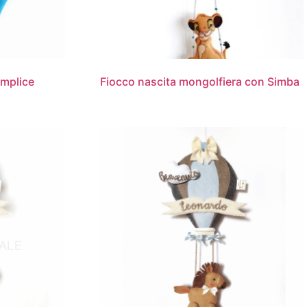
emplice
Fiocco nascita mongolfiera con Simba